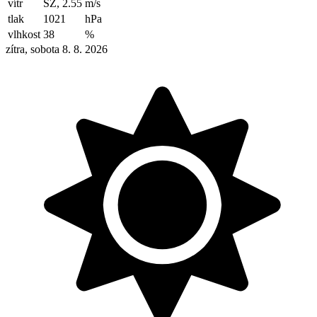
vítr
SZ, 2.55
m/s
tlak
1021
hPa
vlhkost
38
%
zítra, sobota 8. 8. 2026