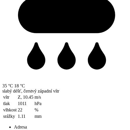
35 °C
18 °C
slabý déšť, čerstvý západní vítr
vítr
Z, 10.45
m/s
tlak
1011
hPa
vlhkost
22
%
srážky
1.11
mm
Adresa