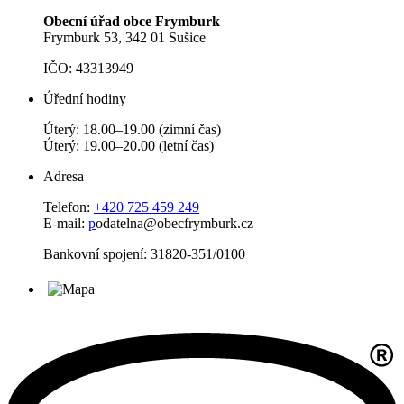
Obecní úřad obce Frymburk
Frymburk 53, 342 01 Sušice
IČO: 43313949
Úřední hodiny
Úterý: 18.00–19.00 (zimní čas)
Úterý: 19.00–20.00 (letní čas)
Adresa
Telefon:
+420 725 459 249
E-mail:
p
odatelna@obecfrymburk.cz
Bankovní spojení: 31820-351/0100