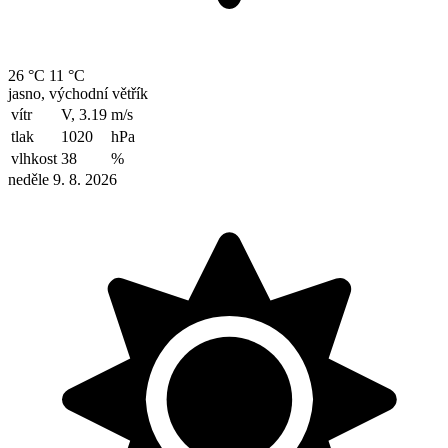
26 °C
11 °C
jasno, východní větřík
vítr
V, 3.19
m/s
tlak
1020
hPa
vlhkost
38
%
neděle 9. 8. 2026