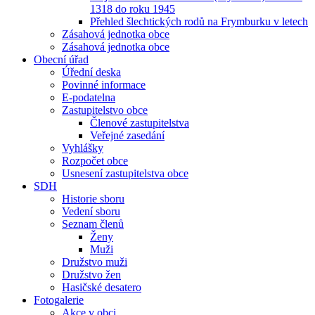
1318 do roku 1945
Přehled šlechtických rodů na Frymburku v letech
Zásahová jednotka obce
Zásahová jednotka obce
Obecní úřad
Úřední deska
Povinné informace
E-podatelna
Zastupitelstvo obce
Členové zastupitelstva
Veřejné zasedání
Vyhlášky
Rozpočet obce
Usnesení zastupitelstva obce
SDH
Historie sboru
Vedení sboru
Seznam členů
Ženy
Muži
Družstvo muži
Družstvo žen
Hasičské desatero
Fotogalerie
Akce v obci