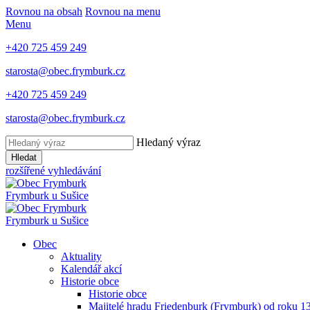
Rovnou na obsah
Rovnou na menu
Menu
+420 725 459 249
starosta@obec.frymburk.cz
+420 725 459 249
starosta@obec.frymburk.cz
Hledaný výraz
Hledat
rozšířené vyhledávání
Frymburk
u Sušice
Frymburk
u Sušice
Obec
Aktuality
Kalendář akcí
Historie obce
Historie obce
Majitelé hradu Friedenburk (Frymburk) od roku 1