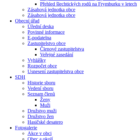
Přehled šlechtických rodů na Frymburku v letech
Zásahová jednotka obce
Zásahová jednotka obce
Obecní úřad
Úřední deska
Povinné informace
E-podatelna
Zastupitelstvo obce
Členové zastupitelstva
Veřejné zasedání
Vyhlášky
Rozpočet obce
Usnesení zastupitelstva obce
SDH
Historie sboru
Vedení sboru
Seznam členů
Ženy
Muži
Družstvo muži
Družstvo žen
Hasičské desatero
Fotogalerie
Akce v obci
Obec a okolí