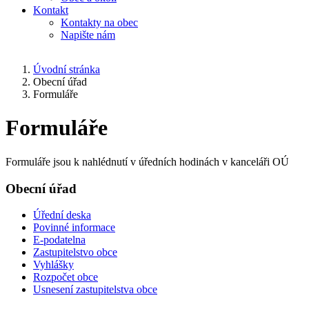
Kontakt
Kontakty na obec
Napište nám
Úvodní stránka
Obecní úřad
Formuláře
Formuláře
Formuláře jsou k nahlédnutí v úředních hodinách v kanceláři OÚ
Obecní úřad
Úřední deska
Povinné informace
E-podatelna
Zastupitelstvo obce
Vyhlášky
Rozpočet obce
Usnesení zastupitelstva obce