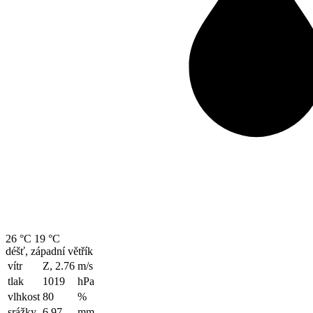
26 °C
19 °C
déšť, západní větřík
vítr
Z, 2.76
m/s
tlak
1019
hPa
vlhkost
80
%
srážky
6.97
mm