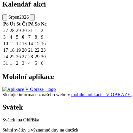
Kalendář akcí
Srpen
2026
Po
Út
St
Čt
Pá
So
Ne
27
28
29
30
31
1
2
3
4
5
6
7
8
9
10
11
12
13
14
15
16
17
18
19
20
21
22
23
24
25
26
27
28
29
30
31
1
2
3
4
5
6
Mobilní aplikace
Sledujte informace z našeho webu v
mobilní aplikaci – V OBRAZE.
Svátek
Svátek má
Oldřiška
Státní svátky a významné dny na dnešek: