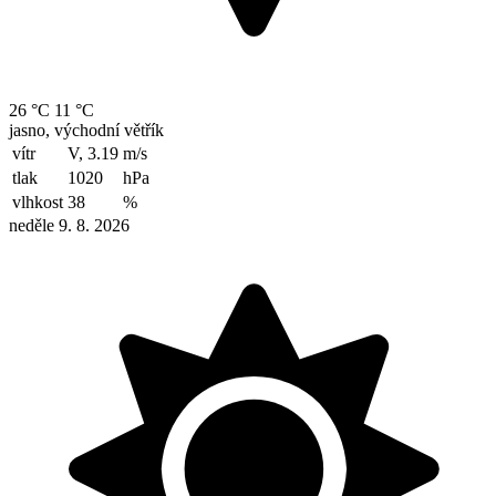
26 °C
11 °C
jasno, východní větřík
vítr
V, 3.19
m/s
tlak
1020
hPa
vlhkost
38
%
neděle 9. 8. 2026