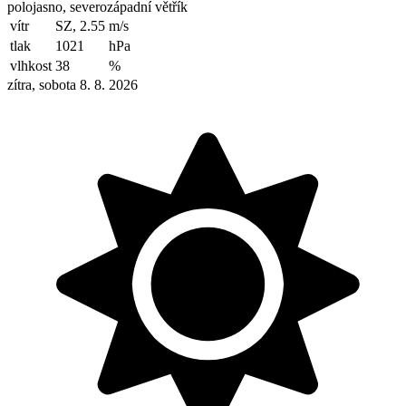
polojasno, severozápadní větřík
vítr
SZ, 2.55
m/s
tlak
1021
hPa
vlhkost
38
%
zítra, sobota 8. 8. 2026