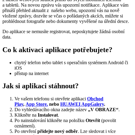
a tabletů. Na novou zprávu vás upozorní notifikace. Aplikace vám
přináší přehled aktualit z našeho webu, upozorní vás na nově
vložené zprávy, dozvíte se včas o pořádaných akcích, můžete si
prohlédnout fotografie nebo dokumenty vyvěšené na úřední desce.
Do aplikace se nemusíte registrovat, neposkytujete žádná osobní
data.
Co k aktivaci aplikace potřebujete?
chytrý telefon nebo tablet s operačním systémem Android či
iOS
přístup na internet
Jak si aplikaci stáhnout?
Ve vašem telefonu si otevřete aplikaci
Obchod
Play
,
App Store.
nebo
HUAWEI AppGalery
.
Do vyhledávacího okna zadejte název
„V OBRAZE“
.
Klikněte na
Instalovat
.
Po nainstalování klikněte na položku
Otevřít
(povolit
oznámení).
Po otevření
přidejte nový odběr
. Lze sledovat i více