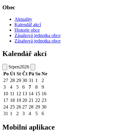
Obec
Aktuality
Kalendář akcí
Historie obce
Zásahová jednotka obce
Zásahová jednotka obce
Kalendář akcí
Srpen
2026
Po
Út
St
Čt
Pá
So
Ne
27
28
29
30
31
1
2
3
4
5
6
7
8
9
10
11
12
13
14
15
16
17
18
19
20
21
22
23
24
25
26
27
28
29
30
31
1
2
3
4
5
6
Mobilní aplikace