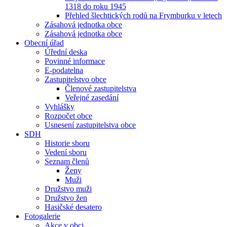
1318 do roku 1945
Přehled šlechtických rodů na Frymburku v letech
Zásahová jednotka obce
Zásahová jednotka obce
Obecní úřad
Úřední deska
Povinné informace
E-podatelna
Zastupitelstvo obce
Členové zastupitelstva
Veřejné zasedání
Vyhlášky
Rozpočet obce
Usnesení zastupitelstva obce
SDH
Historie sboru
Vedení sboru
Seznam členů
Ženy
Muži
Družstvo muži
Družstvo žen
Hasičské desatero
Fotogalerie
Akce v obci