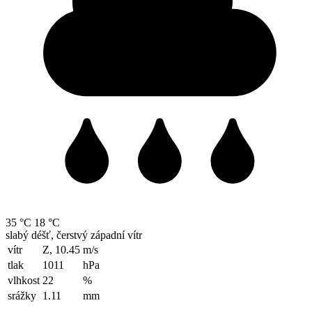
35 °C
18 °C
slabý déšť, čerstvý západní vítr
vítr
Z, 10.45
m/s
tlak
1011
hPa
vlhkost
22
%
srážky
1.11
mm