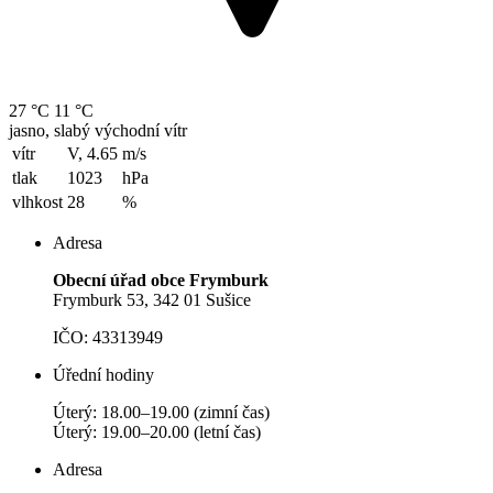
27 °C
11 °C
jasno, slabý východní vítr
vítr
V, 4.65
m/s
tlak
1023
hPa
vlhkost
28
%
Adresa
Obecní úřad obce Frymburk
Frymburk 53, 342 01 Sušice
IČO: 43313949
Úřední hodiny
Úterý: 18.00–19.00 (zimní čas)
Úterý: 19.00–20.00 (letní čas)
Adresa