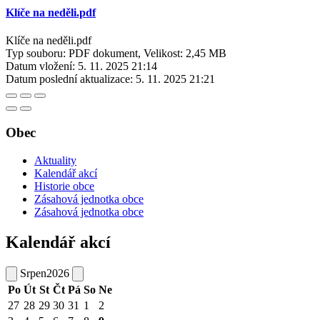
Klíče na neděli.pdf
Klíče na neděli.pdf
Typ souboru: PDF dokument, Velikost: 2,45 MB
Datum vložení:
5. 11. 2025 21:14
Datum poslední aktualizace:
5. 11. 2025 21:21
Obec
Aktuality
Kalendář akcí
Historie obce
Zásahová jednotka obce
Zásahová jednotka obce
Kalendář akcí
Srpen
2026
Po
Út
St
Čt
Pá
So
Ne
27
28
29
30
31
1
2