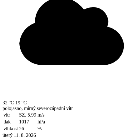
32 °C
19 °C
polojasno, mírný severozápadní vítr
vítr
SZ, 5.99
m/s
tlak
1017
hPa
vlhkost
26
%
úterý 11. 8. 2026