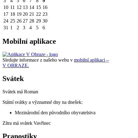
3
4
5
6
7
8
9
10
11
12
13
14
15
16
17
18
19
20
21
22
23
24
25
26
27
28
29
30
31
1
2
3
4
5
6
Mobilní aplikace
Sledujte informace z našeho webu v
mobilní aplikaci –
V OBRAZE.
Svátek
Svátek má
Roman
Státní svátky a významné dny na dnešek:
Mezinárodní den původního obyvatelstva
Zítra má svátek
Vavřinec
Pranostiky