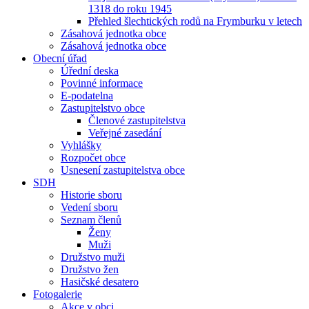
1318 do roku 1945
Přehled šlechtických rodů na Frymburku v letech
Zásahová jednotka obce
Zásahová jednotka obce
Obecní úřad
Úřední deska
Povinné informace
E-podatelna
Zastupitelstvo obce
Členové zastupitelstva
Veřejné zasedání
Vyhlášky
Rozpočet obce
Usnesení zastupitelstva obce
SDH
Historie sboru
Vedení sboru
Seznam členů
Ženy
Muži
Družstvo muži
Družstvo žen
Hasičské desatero
Fotogalerie
Akce v obci