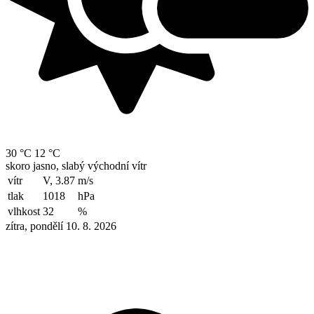
30 °C
12 °C
skoro jasno, slabý východní vítr
vítr
V, 3.87
m/s
tlak
1018
hPa
vlhkost
32
%
zítra, pondělí 10. 8. 2026