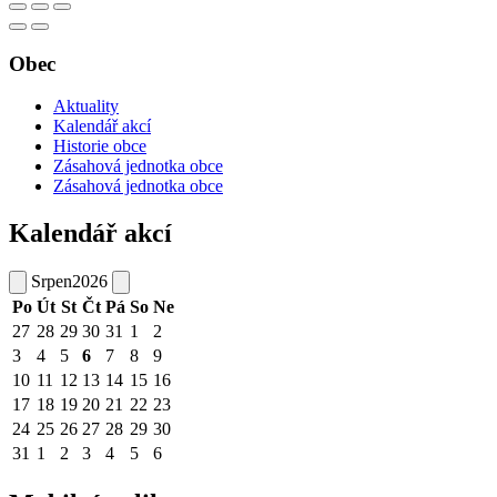
Obec
Aktuality
Kalendář akcí
Historie obce
Zásahová jednotka obce
Zásahová jednotka obce
Kalendář akcí
Srpen
2026
Po
Út
St
Čt
Pá
So
Ne
27
28
29
30
31
1
2
3
4
5
6
7
8
9
10
11
12
13
14
15
16
17
18
19
20
21
22
23
24
25
26
27
28
29
30
31
1
2
3
4
5
6