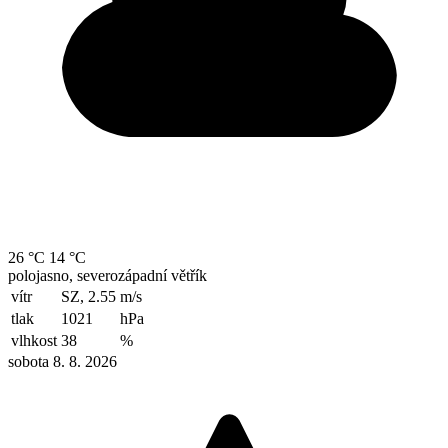
26 °C
14 °C
polojasno, severozápadní větřík
vítr
SZ, 2.55
m/s
tlak
1021
hPa
vlhkost
38
%
sobota 8. 8. 2026