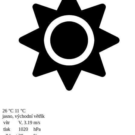
26 °C
11 °C
jasno, východní větřík
vítr
V, 3.19
m/s
tlak
1020
hPa