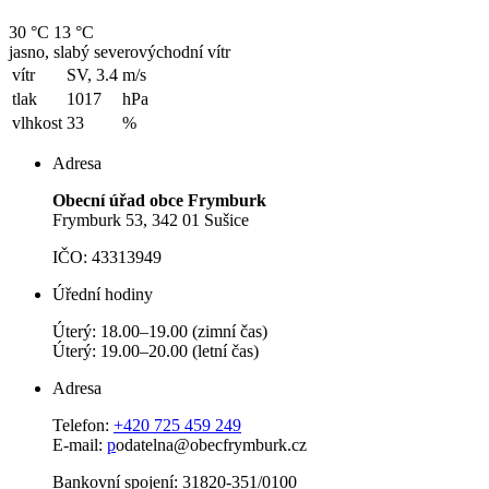
30 °C
13 °C
jasno, slabý severovýchodní vítr
vítr
SV, 3.4
m/s
tlak
1017
hPa
vlhkost
33
%
Adresa
Obecní úřad obce Frymburk
Frymburk 53, 342 01 Sušice
IČO: 43313949
Úřední hodiny
Úterý: 18.00–19.00 (zimní čas)
Úterý: 19.00–20.00 (letní čas)
Adresa
Telefon:
+420 725 459 249
E-mail:
p
odatelna@obecfrymburk.cz
Bankovní spojení: 31820-351/0100