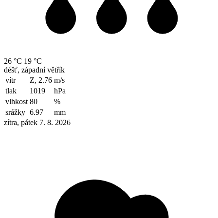
26 °C
19 °C
déšť, západní větřík
vítr
Z, 2.76
m/s
tlak
1019
hPa
vlhkost
80
%
srážky
6.97
mm
zítra, pátek 7. 8. 2026