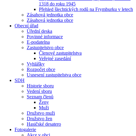
1318 do roku 1945
Přehled šlechtických rodů na Frymburku v letech
Zásahová jednotka obce
Zásahová jednotka obce
Obecní úřad
Úřední deska
Povinné informace
E-podatelna
Zastupitelstvo obce
Členové zastupitelstva
Veřejné zasedání
Vyhlášky
Rozpočet obce
Usnesení zastupitelstva obce
SDH
Historie sboru
Vedení sboru
Seznam členů
Ženy
Muži
Družstvo muži
Družstvo žen
Hasičské desatero
Fotogalerie
Akce v obci