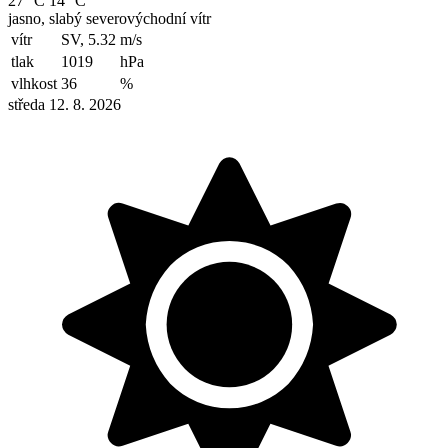
27 °C
14 °C
jasno, slabý severovýchodní vítr
vítr
SV, 5.32
m/s
tlak
1019
hPa
vlhkost
36
%
středa 12. 8. 2026