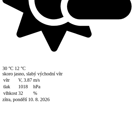
30 °C
12 °C
skoro jasno, slabý východní vítr
vítr
V, 3.87
m/s
tlak
1018
hPa
vlhkost
32
%
zítra, pondělí 10. 8. 2026