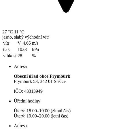
27 °C
11 °C
jasno, slabý východní vítr
vítr
V, 4.65
m/s
tlak
1023
hPa
vlhkost
28
%
Adresa
Obecní úřad obce Frymburk
Frymburk 53, 342 01 Sušice
IČO: 43313949
Úřední hodiny
Úterý: 18.00–19.00 (zimní čas)
Úterý: 19.00–20.00 (letní čas)
Adresa