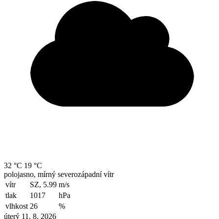
32 °C
19 °C
polojasno, mírný severozápadní vítr
vítr
SZ, 5.99
m/s
tlak
1017
hPa
vlhkost
26
%
úterý 11. 8. 2026