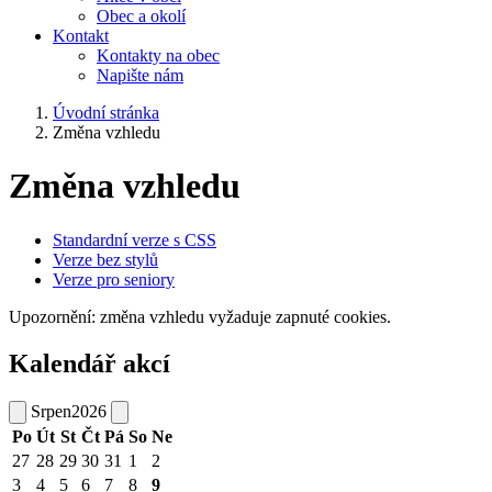
Obec a okolí
Kontakt
Kontakty na obec
Napište nám
Úvodní stránka
Změna vzhledu
Změna vzhledu
Standardní verze s CSS
Verze bez stylů
Verze pro seniory
Upozornění: změna vzhledu vyžaduje zapnuté cookies.
Kalendář akcí
Srpen
2026
Po
Út
St
Čt
Pá
So
Ne
27
28
29
30
31
1
2
3
4
5
6
7
8
9