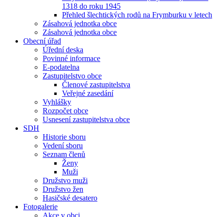
1318 do roku 1945
Přehled šlechtických rodů na Frymburku v letech
Zásahová jednotka obce
Zásahová jednotka obce
Obecní úřad
Úřední deska
Povinné informace
E-podatelna
Zastupitelstvo obce
Členové zastupitelstva
Veřejné zasedání
Vyhlášky
Rozpočet obce
Usnesení zastupitelstva obce
SDH
Historie sboru
Vedení sboru
Seznam členů
Ženy
Muži
Družstvo muži
Družstvo žen
Hasičské desatero
Fotogalerie
Akce v obci