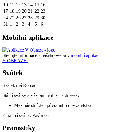
10
11
12
13
14
15
16
17
18
19
20
21
22
23
24
25
26
27
28
29
30
31
1
2
3
4
5
6
Mobilní aplikace
Sledujte informace z našeho webu v
mobilní aplikaci –
V OBRAZE.
Svátek
Svátek má
Roman
Státní svátky a významné dny na dnešek:
Mezinárodní den původního obyvatelstva
Zítra má svátek
Vavřinec
Pranostiky